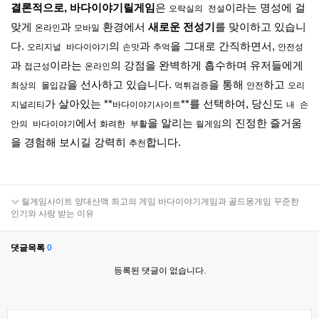
결론적으로,
바다이야기릴게임
은
이라는 명성에 걸
오락실의 전설
맞게
과
환경에서
새로운 전성기
를 맞이하고 있습니
온라인
모바일
다.
의
과
을 그대로 간직하면서,
오리지널 바다이야기
손맛
추억
안전성
과
이라는
의 강점을 완벽하게 흡수하며 유저들에게
접근성
온라인
을 선사하고 있습니다.
을 통해
하고
최상의 몰입감
먹튀검증
안전
오리
가 살아있는 **
**를 선택하여, 당신도
지널리티
바다이야기사이트
내 손
에서
을 알리는
의 진정한 즐거움
안의 바다이야기
화려한 부활
릴게임
을 경험해 보시길 강력히
합니다.
추천
릴게임사이트 양대산맥 최고의 게임 바다이야기게임과 골드몽게임 꾸준한
인기와 사랑 받는 이유
댓글목록
0
등록된 댓글이 없습니다.