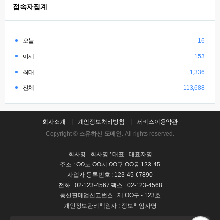
접속자집계
오늘
16
어제
153
최대
1,336
전체
113,688
회사소개
개인정보처리방침
서비스이용약관
Copyright ©
소유하신 도메인.
All rights reserved.
회사명 : 회사명 / 대표 : 대표자명
주소 : OO도 OO시 OO구 OO동 123-45
사업자 등록번호 : 123-45-67890
전화 : 02-123-4567 팩스 : 02-123-4568
통신판매업신고번호 : 제 OO구 - 123호
개인정보관리책임자 : 정보책임자명