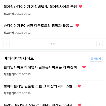
릴게임바다이야기 게임방법 및 릴게임사이트 추천
최고관리자
2025-06-02
바다이야기 PC 버전 다운로드의 장점과 활용 …
최고관리자
2025-06-02
1
/3
바다이야기사이트
전체보기
릴게임사이트의 대명사 골드몽사이트는 왜 여전히…
최고관리자
2025-07-25
뽀빠이릴게임 단순한 스핀 그 이상의 재미 스릴…
최고관리자
2025-07-10
온라인 릴게임의 모든 것: 바다이야기와 오션파…