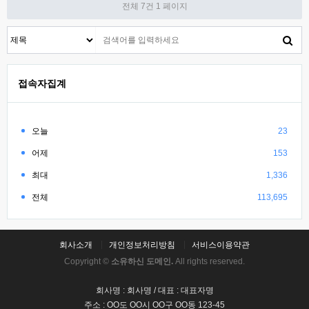
전체 7건
1 페이지
접속자집계
오늘
23
어제
153
최대
1,336
전체
113,695
회사소개
개인정보처리방침
서비스이용약관
Copyright ©
소유하신 도메인.
All rights reserved.
회사명 : 회사명 / 대표 : 대표자명
주소 : OO도 OO시 OO구 OO동 123-45