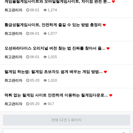
게임몰릴게임사이트와 모바일릴게임사이트, 차이점 완전 분…
최고관리자
06-01
1,274
황금성릴게임사이트, 안전하게 즐길 수 있는 방법 총정리
최고관리자
06-01
1,077
오션파라다이스 오리지널 버전 찾는 법 진짜를 찾아서 즐…
최고관리자
06-01
1,025
릴게임 하는법: 릴게임 초보자도 쉽게 배우는 게임 방법…
최고관리자
05-20
1,010
먹튀 없는 릴게임 사이트 안전하게 이용하는 릴게임다운로…
최고관리자
05-20
917
전체 12건
1 페이지